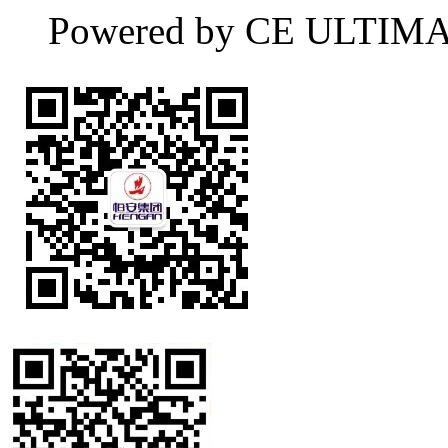
Powered by CE ULTIM