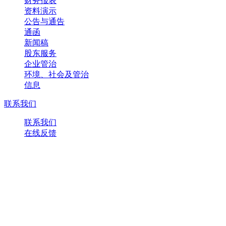
财务报表
资料演示
公告与通告
通函
新闻稿
股东服务
企业管治
环境、社会及管治
信息
联系我们
联系我们
在线反馈